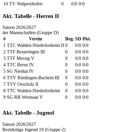
10
TV Walpershofen
0
0:0
0:0
Akt. Tabelle - Herren II
Saison 2026/2027
4er Mannschaften (Gruppe D)
#
Verein
Beg.
SD
Pkt.
1
TTC Wahlen-Niederlosheim II
0
0:0
0:0
2
TTF Besseringen III
0
0:0
0:0
3
TTF Merzig V
0
0:0
0:0
4
TTC Berus IV
0
0:0
0:0
5
SG Niedtal IV
0
0:0
0:0
6
TTV Rimlingen-Bachem III
0
0:0
0:0
7
TTV Orscholz II
0
0:0
0:0
8
TTC Wahlen-Niederlosheim
0
0:0
0:0
9
SG RB Westsaar V
0
0:0
0:0
Akt. Tabelle - Jugend
Saison 2026/2027
Bezirksliga Jugend 19 (Gruppe 2)