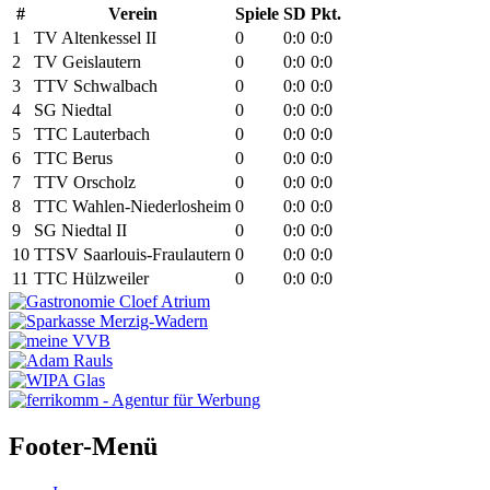
#
Verein
Spiele
SD
Pkt.
1
TV Altenkessel II
0
0:0
0:0
2
TV Geislautern
0
0:0
0:0
3
TTV Schwalbach
0
0:0
0:0
4
SG Niedtal
0
0:0
0:0
5
TTC Lauterbach
0
0:0
0:0
6
TTC Berus
0
0:0
0:0
7
TTV Orscholz
0
0:0
0:0
8
TTC Wahlen-Niederlosheim
0
0:0
0:0
9
SG Niedtal II
0
0:0
0:0
10
TTSV Saarlouis-Fraulautern
0
0:0
0:0
11
TTC Hülzweiler
0
0:0
0:0
Footer-Menü