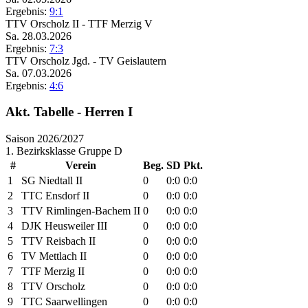
Ergebnis:
9:1
TTV Orscholz II
-
TTF Merzig V
Sa. 28.03.2026
Ergebnis:
7:3
TTV Orscholz Jgd.
-
TV Geislautern
Sa. 07.03.2026
Ergebnis:
4:6
Akt. Tabelle - Herren I
Saison 2026/2027
1. Bezirksklasse Gruppe D
#
Verein
Beg.
SD
Pkt.
1
SG Niedtall II
0
0:0
0:0
2
TTC Ensdorf II
0
0:0
0:0
3
TTV Rimlingen-Bachem II
0
0:0
0:0
4
DJK Heusweiler III
0
0:0
0:0
5
TTV Reisbach II
0
0:0
0:0
6
TV Mettlach II
0
0:0
0:0
7
TTF Merzig II
0
0:0
0:0
8
TTV Orscholz
0
0:0
0:0
9
TTC Saarwellingen
0
0:0
0:0